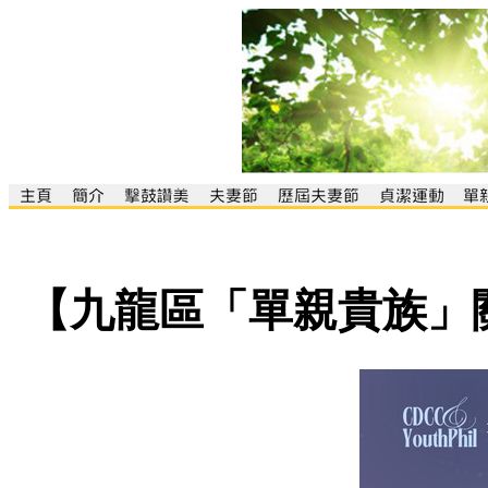
【九龍區「單親貴族」關