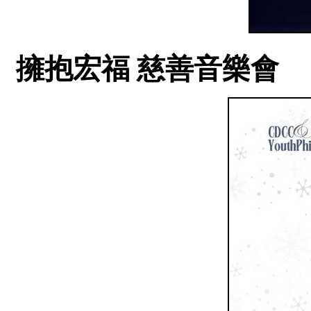
擁抱宏福 慈善音樂會