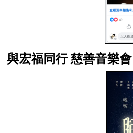
與宏福同行 慈善音樂會