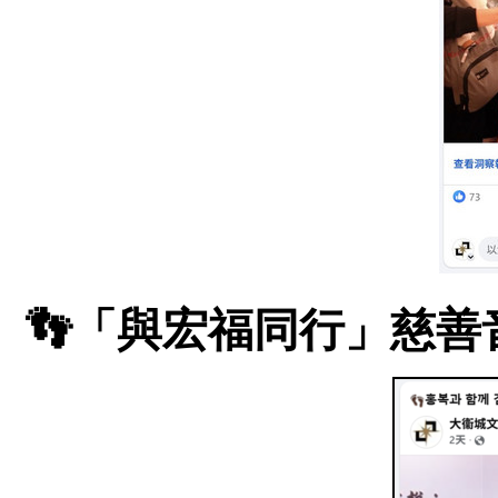
👣「與宏福同行」慈善音