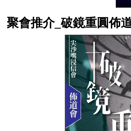
聚會推介_破鏡重圓佈